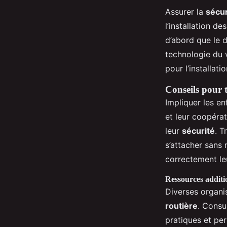
Assurer la
sécur
l’installation de
d’abord que le 
technologie du v
pour l’installati
Conseils pour 
Impliquer les e
et leur coopérat
leur
sécurité
. T
s’attacher sans 
correctement le
Ressources additio
Diverses organi
routière
. Consu
pratiques et per