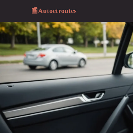
Autoetroutes
📰