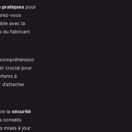
s pratiques
pour
surez-vous
ible avec la
s du fabricant
ur compréhension
st crucial pour
nfants à
r d’attacher
dre la
sécurité
s conseils
es mises à jour