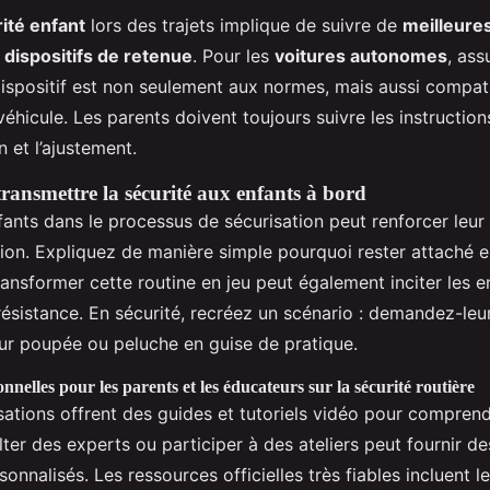
ité enfant
lors des trajets implique de suivre de
meilleure
s
dispositifs de retenue
. Pour les
voitures autonomes
, as
dispositif est non seulement aux normes, mais aussi compat
éhicule. Les parents doivent toujours suivre les instruction
on et l’ajustement.
transmettre la sécurité aux enfants à bord
nfants dans le processus de sécurisation peut renforcer le
ion. Expliquez de manière simple pourquoi rester attaché e
ransformer cette routine en jeu peut également inciter les e
résistance. En sécurité, recréez un scénario : demandez-leu
ur poupée ou peluche en guise de pratique.
nnelles pour les parents et les éducateurs sur la sécurité routière
sations offrent des guides et tutoriels vidéo pour compren
lter des experts ou participer à des ateliers peut fournir de
sonnalisés. Les ressources officielles très fiables incluent l