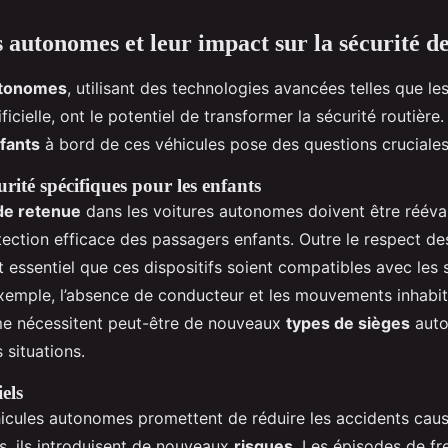
s autonomes et leur impact sur la sécurité de
utonomes
, utilisant des technologies avancées telles que le
tificielle, ont le potentiel de transformer la sécurité routièr
fants
à bord de ces véhicules pose des questions cruciales
rité spécifiques pour les enfants
 de retenue
dans les voitures autonomes doivent être rééva
tection efficace des passagers enfants. Outre le respect d
est essentiel que ces dispositifs soient compatibles avec le
exemple, l’absence de conducteur et les mouvements inhabit
me nécessitent peut-être de nouveaux
types de sièges
auto
 situations.
els
hicules autonomes promettent de réduire les accidents cau
s, ils introduisent de nouveaux
risques
. Les épisodes de f