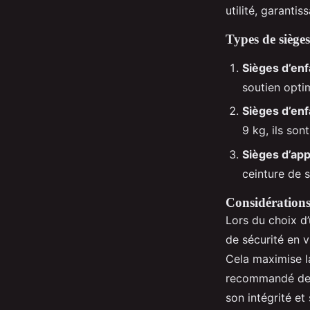
savoir?
utilité, garanti
Types de siège
Louis
•
13 janvier 2025
•
5 min de lecture
Sièges d’enf
soutien optim
Sièges d’enf
9 kg, ils son
Sièges d’app
ceinture de s
Considérations
Lors du choix d’
de sécurité en v
Cela maximise 
recommandé de m
son intégrité e