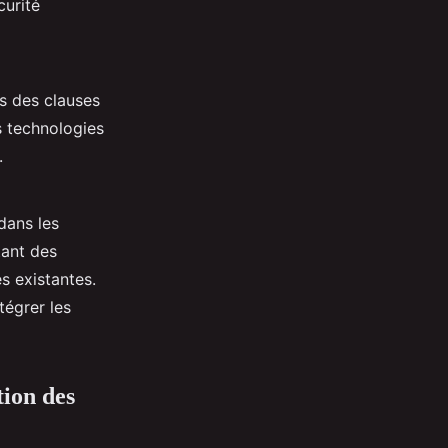
curité
s des clauses
s technologies
.
dans les
tant des
s existantes.
tégrer les
tion des