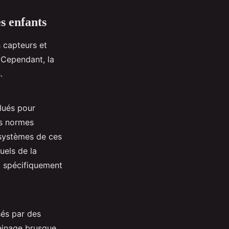
s enfants
s capteurs et
e. Cependant, la
.
lués pour
es normes
s systèmes de ces
uels de la
 spécifiquement
sés par des
reinage brusque