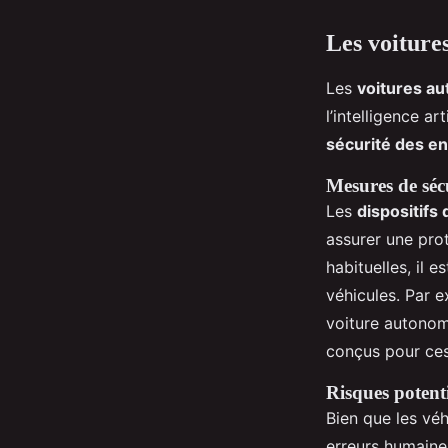
Les voiture
Les
voitures a
l’intelligence ar
sécurité des en
Mesures de sécu
Les
dispositifs
assurer une pro
habituelles, il 
véhicules. Par 
voiture autono
conçus pour ces
Risques potenti
Bien que les vé
erreurs humaine