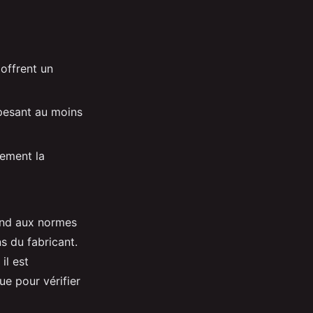
 offrent un
pesant au moins
tement la
épond aux normes
ns du fabricant.
il est
e pour vérifier