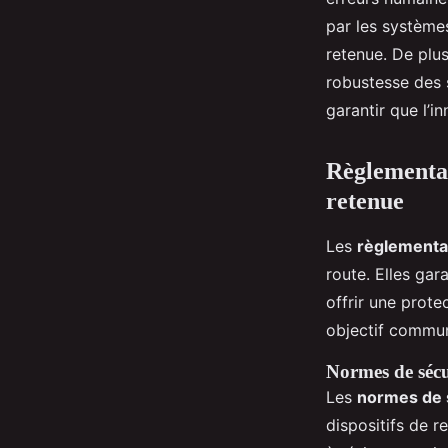
par les système
retenue. De plu
robustesse des s
garantir que l’
Règlementati
retenue
Les
règlementa
route. Elles ga
offrir une prote
objectif commun
Normes de sécu
Les
normes de 
dispositifs de r