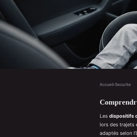
Accueil
›
Securite
SECURITE
Comprendre 
Les dispositifs de ret
Les
dispositifs
les voitures autonomes
lors des trajet
adaptés selon l’