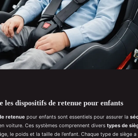
les dispositifs de retenue pour enfants
enue pour enfants et
 de retenue
pour enfants sont essentiels pour assurer la
séc
 : que faut-il
s en voiture. Ces systèmes comprennent divers
types de siè
âge, le poids et la taille de l’enfant. Chaque type de siège a