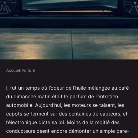
Accueil
›
Voiture
VOITURE
Découvrez comment le garage
Il fut un temps où l’odeur de l’huile mélangée au café
du dimanche matin était le parfum de l’entretien
automobile à Rezé 44
automobile. Aujourd’hui, les moteurs se taisent, les
transforme votre service
capots se ferment sur des centaines de capteurs, et
l’électronique dicte sa loi. Moins de la moitié des
Émeline
•
05/05/2026 12:58
•
12 min de lecture
conducteurs osent encore démonter un simple pare-