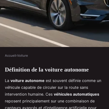
Accueil
›
Voiture
VOITURE
Définition de la voiture autonome
Qu'est-ce qu'une voiture
autonome ?
La
voiture autonome
est souvent définie comme un
véhicule capable de circuler sur la route sans
Louis
•
13 janvier 2025
•
7 min de lecture
intervention humaine. Ces
véhicules automatiques
reposent principalement sur une combinaison de
capteurs avancés et d’intelligence artificielle pour